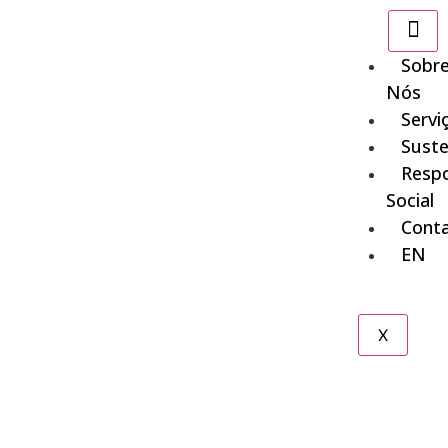
Sobr
Nós
Servi
Suste
Respo
Social
Cont
EN
X